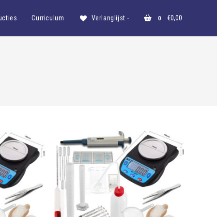
ucties
Curriculum
Verlanglijst -
€
0,00
0