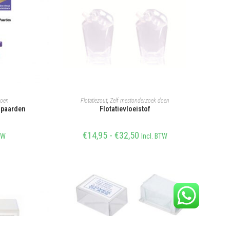
KELWAGEN
OPTIES SELECTEREN
doen
Flotatiezout
,
Zelf mestonderzoek doen
 paarden
Flotatievloeistof
€
14,95
-
€
32,50
TW
Incl. BTW