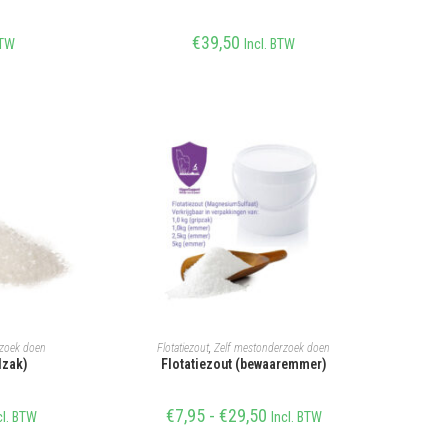
€
39,50
BTW
Incl. BTW
REN
OPTIES SELECTEREN
rzoek doen
Flotatiezout
,
Zelf mestonderzoek doen
lzak)
Flotatiezout (bewaaremmer)
€
7,95
-
€
29,50
cl. BTW
Incl. BTW