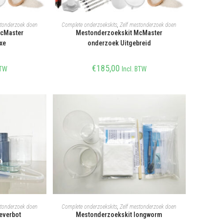
KELWAGEN
TOEVOEGEN AAN WINKELWAGEN
stonderzoek doen
Complete onderzoekskits
,
Zelf mestonderzoek doen
McMaster
Mestonderzoekskit McMaster
xe
onderzoek Uitgebreid
€
185,00
BTW
Incl. BTW
KELWAGEN
TOEVOEGEN AAN WINKELWAGEN
stonderzoek doen
Complete onderzoekskits
,
Zelf mestonderzoek doen
everbot
Mestonderzoekskit longworm