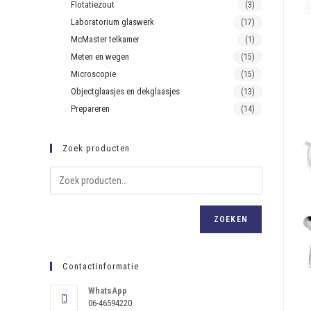
Flotatiezout
(3)
Laboratorium glaswerk
(17)
McMaster telkamer
(1)
Meten en wegen
(15)
Microscopie
(15)
Objectglaasjes en dekglaasjes
(13)
Prepareren
(14)
Zoek producten
ZOEKEN
Contactinformatie
WhatsApp
06-46594220