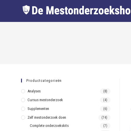
Productcategorieën
Analyses
(8)
Cursus mestonderzoek
(4)
Supplementen
(6)
Zelf mestonderzoek doen
(74)
Complete onderzoekskits
(7)