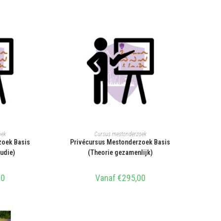
IES
SELECTEER OPTIES
oek
Cursus mestonderzoek
zoek Basis
Privécursus Mestonderzoek Basis
tudie)
(Theorie gezamenlijk)
00
Vanaf
€
295,00