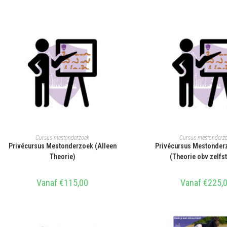
SELECTEER OPTIES
SELECTEER OPT
Cursus mestonderzoek
Cursus mestonderz
Privécursus Mestonderzoek (Alleen
Privécursus Mestonder
Theorie)
(Theorie obv zelfs
Vanaf
€
115,00
Vanaf
€
225,