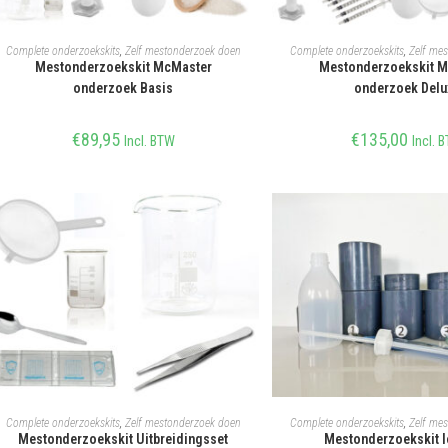
TOEVOEGEN AAN WINKELWAGEN
TOEVOEGEN AAN WIN
Complete onderzoekskits
,
Zelf mestonderzoek doen
Complete onderzoekskits
,
Zelf me
Mestonderzoekskit McMaster
Mestonderzoekskit 
onderzoek Basis
onderzoek Delu
€
89,95
€
135,00
Incl. BTW
Incl. 
TOEVOEGEN AAN WINKELWAGEN
TOEVOEGEN AAN WIN
Complete onderzoekskits
,
Zelf mestonderzoek doen
Complete onderzoekskits
,
Zelf me
Mestonderzoekskit Uitbreidingsset
Mestonderzoekskit l