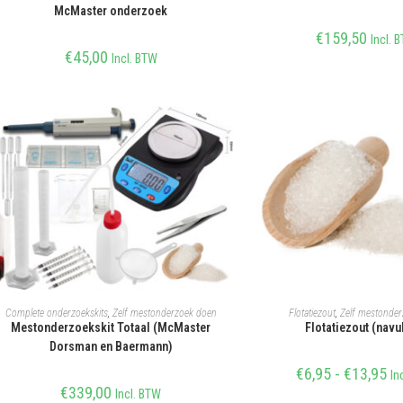
McMaster onderzoek
€
159,50
Incl. 
€
45,00
Incl. BTW
TOEVOEGEN AAN WINKELWAGEN
OPTIES SELECTE
Complete onderzoekskits
,
Zelf mestonderzoek doen
Flotatiezout
,
Zelf mestonde
Mestonderzoekskit Totaal (McMaster
Flotatiezout (navu
Dorsman en Baermann)
€
6,95
-
€
13,95
In
€
339,00
Incl. BTW