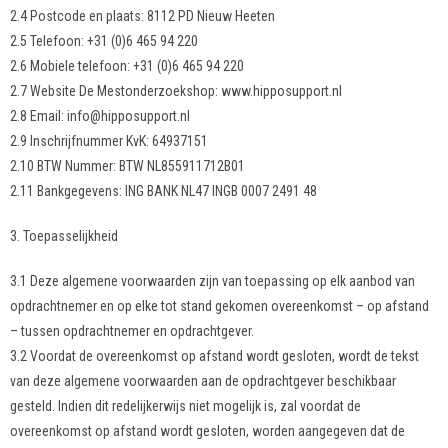
2.4 Postcode en plaats: 8112 PD Nieuw Heeten
2.5 Telefoon: +31 (0)6 465 94 220
2.6 Mobiele telefoon: +31 (0)6 465 94 220
2.7 Website De Mestonderzoekshop: www.hipposupport.nl
2.8 Email: info@hipposupport.nl
2.9 Inschrijfnummer KvK: 64937151
2.10 BTW Nummer: BTW NL855911712B01
2.11 Bankgegevens: ING BANK NL47 INGB 0007 2491 48
3. Toepasselijkheid
3.1 Deze algemene voorwaarden zijn van toepassing op elk aanbod van
opdrachtnemer en op elke tot stand gekomen overeenkomst – op afstand
– tussen opdrachtnemer en opdrachtgever.
3.2 Voordat de overeenkomst op afstand wordt gesloten, wordt de tekst
van deze algemene voorwaarden aan de opdrachtgever beschikbaar
gesteld. Indien dit redelijkerwijs niet mogelijk is, zal voordat de
overeenkomst op afstand wordt gesloten, worden aangegeven dat de