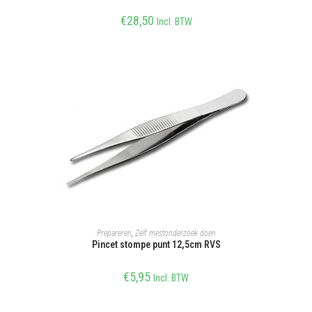
€
28,50
Incl. BTW
TOEVOEGEN AAN WINKELWAGEN
Prepareren
,
Zelf mestonderzoek doen
Pincet stompe punt 12,5cm RVS
€
5,95
Incl. BTW