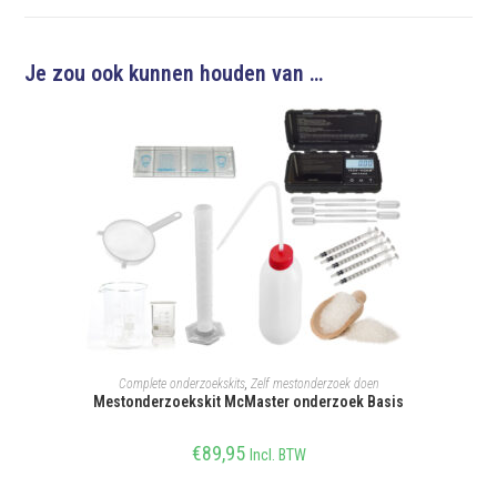
Je zou ook kunnen houden van …
TOEVOEGEN AAN WINKELWAGEN
Complete onderzoekskits
,
Zelf mestonderzoek doen
Mestonderzoekskit McMaster onderzoek Basis
€
89,95
Incl. BTW