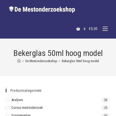
€
0,00
0
Bekerglas 50ml hoog model
>
De Mestonderzoekshop
>
Bekerglas 50ml hoog model
Productcategorieën
Analyses
(8)
Cursus mestonderzoek
(4)
Supplementen
(6)