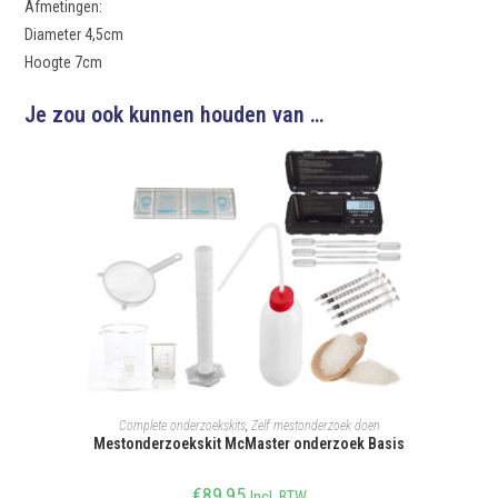
Afmetingen:
Diameter 4,5cm
Hoogte 7cm
Je zou ook kunnen houden van …
TOEVOEGEN AAN WINKELWAGEN
Complete onderzoekskits
,
Zelf mestonderzoek doen
Mestonderzoekskit McMaster onderzoek Basis
€
89,95
Incl. BTW