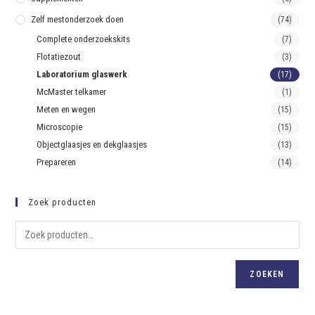
Zelf mestonderzoek doen
(74)
Complete onderzoekskits
(7)
Flotatiezout
(3)
Laboratorium glaswerk
(17)
McMaster telkamer
(1)
Meten en wegen
(15)
Microscopie
(15)
Objectglaasjes en dekglaasjes
(13)
Prepareren
(14)
Zoek producten
ZOEKEN