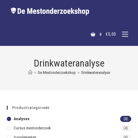
€
0,00
0
Drinkwateranalyse
>
De Mestonderzoekshop
>
Drinkwateranalyse
Productcategorieën
Analyses
(8)
Cursus mestonderzoek
(4)
Supplementen
(6)