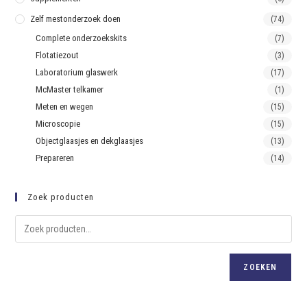
Zelf mestonderzoek doen
(74)
Complete onderzoekskits
(7)
Flotatiezout
(3)
Laboratorium glaswerk
(17)
McMaster telkamer
(1)
Meten en wegen
(15)
Microscopie
(15)
Objectglaasjes en dekglaasjes
(13)
Prepareren
(14)
Zoek producten
ZOEKEN