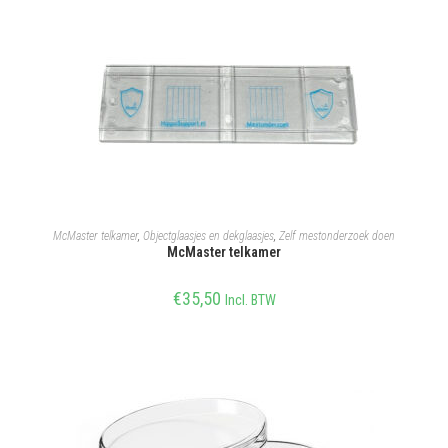
TOEVOEGEN AAN WINKELWAGEN
McMaster telkamer
,
Objectglaasjes en dekglaasjes
,
Zelf mestonderzoek doen
McMaster telkamer
€
35,50
Incl. BTW