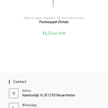
TOEVOEGEN AAN WINKELWAGEN
Meten en wegen
,
Prepareren
,
Zelf mestonderzoek doen
Pasteurpipet 25stuks
€
6,25
Incl. BTW
Contact
Adres:
Haarlesedijk 16, 8112 PD Nieuw Heeten
WhatsApp: