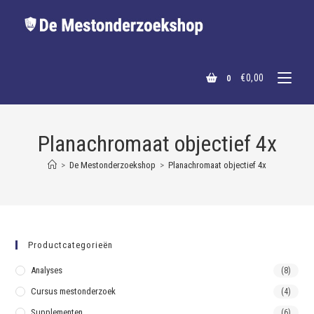
€
0,00
0
Planachromaat objectief 4x
>
De Mestonderzoekshop
>
Planachromaat objectief 4x
Productcategorieën
Analyses
(8)
Cursus mestonderzoek
(4)
Supplementen
(6)