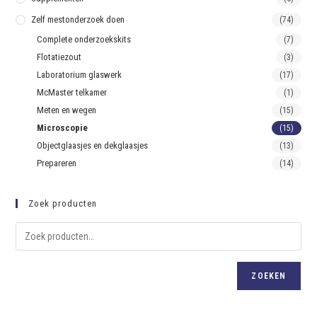
Zelf mestonderzoek doen
(74)
Complete onderzoekskits
(7)
Flotatiezout
(3)
Laboratorium glaswerk
(17)
McMaster telkamer
(1)
Meten en wegen
(15)
Microscopie
(15)
Objectglaasjes en dekglaasjes
(13)
Prepareren
(14)
Zoek producten
ZOEKEN