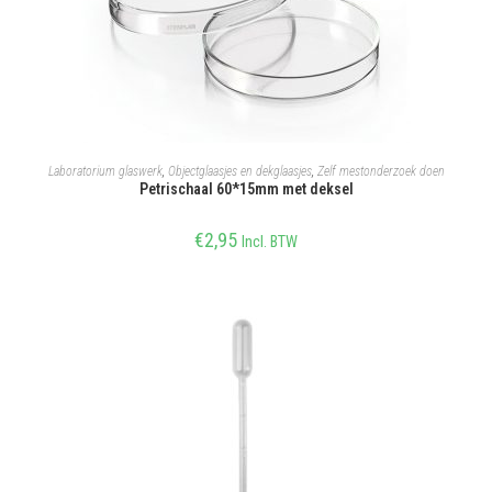
TOEVOEGEN AAN WINKELWAGEN
Laboratorium glaswerk
,
Objectglaasjes en dekglaasjes
,
Zelf mestonderzoek doen
Petrischaal 60*15mm met deksel
€
2,95
Incl. BTW