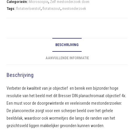
Categorieën:
Microscopie
,
Zelf mestonderzoek doen
Tags:
flotatievloeistof
,
flotatiezout
,
mestonderzoek
BESCHRIJVING
AANVULLENDE INFORMATIE
Beschrijving
Verbeter de kwaliteit van je objectief en bereik een bijzonder hoge
resolutie van het beeld met dit Bresser DIN planachromaat objectief 4x.
Een must voor de doorgewinterde en veeleisende mestonderzoeker.
De plancorrectie zorgt voor een scherper beeld over het gehele
beeldvlak, waardoor ook wormeitjes die langs de randen van het
gezichtsveld liggen makkelijker gevonden kunnen worden.