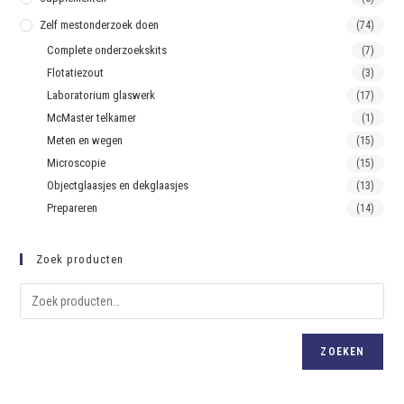
Zelf mestonderzoek doen
(74)
Complete onderzoekskits
(7)
Flotatiezout
(3)
Laboratorium glaswerk
(17)
McMaster telkamer
(1)
Meten en wegen
(15)
Microscopie
(15)
Objectglaasjes en dekglaasjes
(13)
Prepareren
(14)
Zoek producten
ZOEKEN