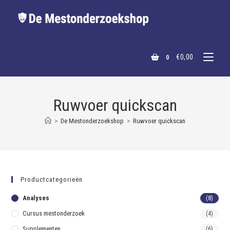
€
0,00
0
Ruwvoer quickscan
>
De Mestonderzoekshop
>
Ruwvoer quickscan
Productcategorieën
Analyses
(8)
Cursus mestonderzoek
(4)
Supplementen
(6)