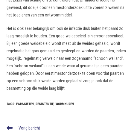
het zeker van belang om te controleren dat je middel effectief is
geweest, dit doe je door een mestonderzoek uit te voeren 2 weken na
het toedienen van een ontwormmiddel.
Het is ook zeer belangrijk om ook de infectie druk buiten het paard zo
laag mogelijk te houden. Een goed weidebeleid is hiervoor essentieel.
Bij een goede weidebeleid wordt mest uit de weides gehaald, wordt
regelmatig het gras gemaaid en gesleept en worden de paarden, indien
mogelijk, regelmatig verweid naar een zogenaamd “schoon weiland”.
Een “schoon weiland” is een weide waar al geruime tijd geen paarden
hebben gelopen. Door eerst mestonderzoek te doen voordat paarden
op een schoon stuk weide worden geplaatst zorg je ook dat de
besmetting op die weide laag blijft.
TAGS
:
PARASIETEN
,
RESISTENTIE
,
WORMKUREN
Vorig bericht